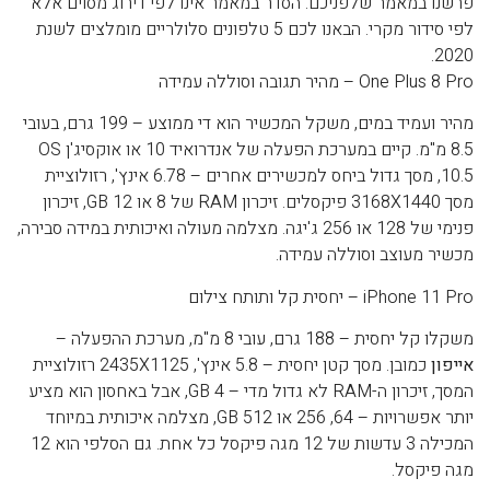
פרשנו במאמר שלפניכם. הסדר במאמר אינו לפי דירוג מסוים אלא
לפי סידור מקרי. הבאנו לכם 5 טלפונים סלולריים מומלצים לשנת
2020.
One Plus 8 Pro – מהיר תגובה וסוללה עמידה
מהיר ועמיד במים, משקל המכשיר הוא די ממוצע – 199 גרם, בעובי
8.5 מ"מ. קיים במערכת הפעלה של אנדרואיד 10 או אוקסיג'ן OS
10.5, מסך גדול ביחס למכשירים אחרים – 6.78 אינץ', רזולוציית
מסך 3168X1440 פיקסלים. זיכרון RAM של 8 או 12 GB, זיכרון
פנימי של 128 או 256 ג'יגה. מצלמה מעולה ואיכותית במידה סבירה,
מכשיר מעוצב וסוללה עמידה.
iPhone 11 Pro – יחסית קל ותותח צילום
משקלו קל יחסית – 188 גרם, עובי 8 מ"מ, מערכת ההפעלה –
אייפון
כמובן. מסך קטן יחסית – 5.8 אינץ', 2435X1125 רזולוציית
המסך, זיכרון ה-RAM לא גדול מדי – 4 GB, אבל באחסון הוא מציע
יותר אפשרויות – 64, 256 או 512 GB, מצלמה איכותית במיוחד
המכילה 3 עדשות של 12 מגה פיקסל כל אחת. גם הסלפי הוא 12
מגה פיקסל.