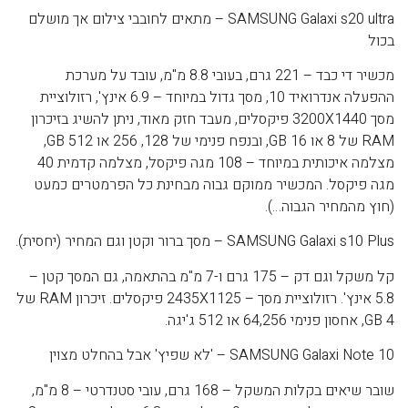
SAMSUNG Galaxi s20 ultra – מתאים לחובבי צילום אך מושלם
בכול
מכשיר די כבד – 221 גרם, בעובי 8.8 מ"מ, עובד על מערכת
ההפעלה אנדרואיד 10, מסך גדול במיוחד – 6.9 אינץ', רזולוציית
מסך 3200X1440 פיקסלים, מעבד חזק מאוד, ניתן להשיג בזיכרון
RAM של 8 או 16 GB, ובנפח פנימי של 128, 256 או 512 GB,
מצלמה איכותית במיוחד – 108 מגה פיקסל, מצלמה קדמית 40
מגה פיקסל. המכשיר ממוקם גבוה מבחינת כל הפרמטרים כמעט
(חוץ מהמחיר הגבוה…).
SAMSUNG Galaxi s10 Plus – מסך ברור וקטן וגם המחיר (יחסית).
קל משקל וגם דק – 175 גרם ו-7 מ"מ בהתאמה, גם המסך קטן –
5.8 אינץ'. רזולוציית מסך – 2435X1125 פיקסלים. זיכרון RAM של
4 GB, אחסון פנימי 64,256 או 512 ג'יגה.
SAMSUNG Galaxi Note 10 – 'לא שפיץ' אבל בהחלט מצוין
שובר שיאים בקלות המשקל – 168 גרם, עובי סטנדרטי – 8 מ"מ,