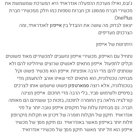
ג'ובס, ואילו מערכת ההפעלה אנדראויד היא המערכת שמשמשת את
מכשירי חברת סמסונג וכן חברות נוספות כמו חלק ממכשירי חברת
OnePlus.
יצאנו לבדוק מה עושה את ההבדל בין
אייפון
לאנדראויד, ומה
הצרכנים מעדיפים.
היתרונות של אייפון
נתחיל עם האייפון, מכשירי אייפון נחשבים למכשירים מאוד פשוטים
וקלים לתפעול. אייפון מתאים לאנשים שרוצים שיחליטו להם ולא
שנותנים להם מדי הרבה אופציות. אייפון הוא מכשיר פשוט וקל
מבחינה טכנולוגית, הוא מתאים למי שאינו אוהב להתעמק מדי
בטכנולוגיה, אלא רוצה
סמארטפון
פשוט שישמש אותו לצרכים
בסיסיים ולשימוש סביר, בלי הרבה מדי תחכום. אייפון מציגה
קורלציה מלאה בין החומרה לתוכנה, בזכות כך ששניהם הם מאותה
חברה. גם מבחינת עלות של תיקונים אייפון טובה יותר על פני
אנדראויד. תיקון של תקלות חומרה של זיכרון או תקלות מיקרופון
זולות יותר באייפון מאשר באנדראויד. גם תיקון מסך של מכשיר
אייפון הוא זול יותר מאשר תיקון מסך של מכשירי אנדרואיד.