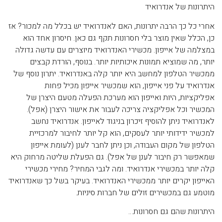
היתרונות של אנדרואיד
אחרי כל כך הרבה יתרונות, האם לאנדרואיד יש בכלל מה למכור? אז
כן, הכלל שאין מוצר בלי חסרונות תקף גם כאן. חיסרון אחד הוא
במצלמה של אייפון. מכשירי האנדרואיד מיוצרים עם עדשה גדולה
יותר, מה שמוציא תמונות איכותיות יותר. בנוסף, הורדת קבצים
ממכשיר הטלפון למחשב היא יותר קלה באנדרואיד. יתרון נוסף של
אנדרואיד על פני אייפון, הוא שמכשיר אייפון מכיל פחות
אפליקציות, היות ואייפון הוא מערכת הפעלה מטעם היצרן של
המכשיר וכל אפליקציה צריכה לעבור את אישור היצרן (אפל).
לאנדרואיד ניתן להוסיף זיכרון בניגוד לאייפון. אנדרואיד נחשב
למכשיר ידידותי יותר לעסקים, הוא קל יותר לחיבור למרכזיית
הטלפון של מקום העבודה, וכן ניתן לחבר לענן (לעומת אייפון
שמאפשר רק חיבור לענן של אפל). גם הפעלת שליטה מרחוק היא
קלה יותר במכשירי אנדרואיד. ומה לגבי המחיר? מחירי מכשירי
האייפון יקרים יותר ממכשירי האנדרואיד. בעיקר בשל כך שאנדרואיד
מוטמע גם במכשירים זולים של חברות סיניות.
היתרונות שהם גם חסרונות…